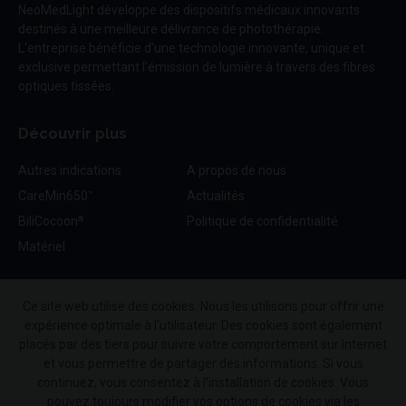
NeoMedLight développe des dispositifs médicaux innovants
destinés à une meilleure délivrance de photothérapie.
L'entreprise bénéficie d'une technologie innovante, unique et
exclusive permettant l'émission de lumière à travers des fibres
optiques tissées.
Découvrir plus
Autres indications
A propos de nous
CareMin650
Actualités
™
BiliCocoon
Politique de confidentialité
®
Matériel
Contact
Ce site web utilise des cookies. Nous les utilisons pour offrir une
expérience optimale à l'utilisateur. Des cookies sont également
contact@neomedlight.com
placés par des tiers pour suivre votre comportement sur Internet
+33 (0)9 72 48 26 25
et vous permettre de partager des informations. Si vous
continuez, vous consentez à l'installation de cookies. Vous
88-90 Rue Frédéric Faÿs,
pouvez toujours modifier vos options de cookies via les