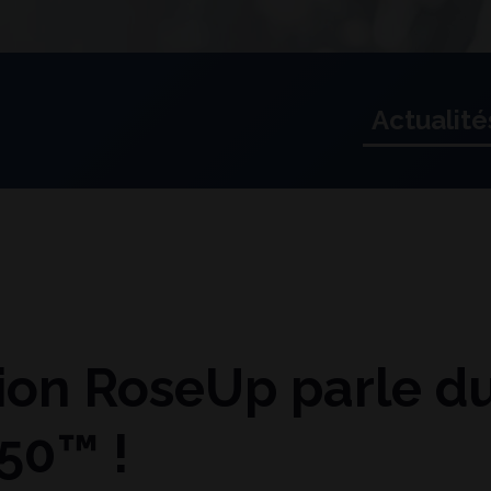
Actualité
e
tion RoseUp parle d
50™ !