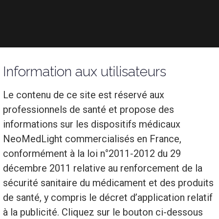
iation qui accompagne, informe et défend
Information aux utilisateurs
le cancer. Cette association est fondée p
ts. Elle offre à ses lecteurs du contenu in
​Le contenu de ce site est réservé aux
azine appelé Rose Magasine.
professionnels de santé et propose des
informations sur les dispositifs médicaux
se Magasine a parlé de NeoMedLight, plus
NeoMedLight commercialisés en France,
conformément à la loi n°2011‐2012 du 29
 CareMin650™ !
décembre 2011 relative au renforcement de la
sécurité sanitaire du médicament et des produits
de santé, y compris le décret d’application relatif
à la publicité. Cliquez sur le bouton ci-dessous