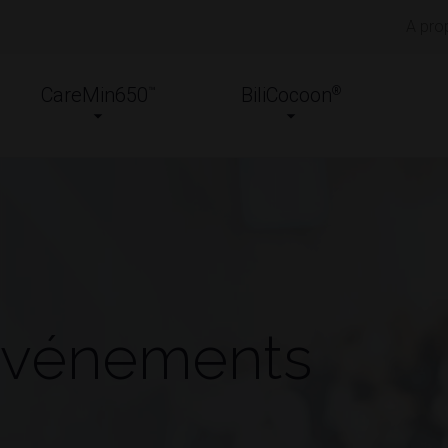
A pro
CareMin650
BiliCocoon
™
®
vénements