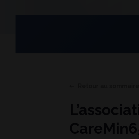
Retour au sommair
L’associa
CareMin6