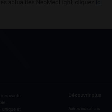
res actualités NeoMedLight, cliquez
ici
Découvrir plus
 innovants
pie.
Autres indications
, unique et